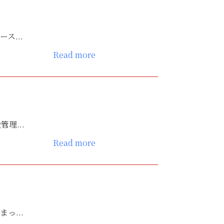
ス...
Read more
理...
Read more
っ...