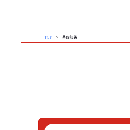
内
弁護士 大谷 和大
容
を
弁護士紹介
取扱業務
基礎知識
お問い合わせ
ス
キ
TOP
> 基礎知識
ッ
プ
不動産トラブル