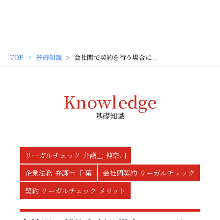
内
弁護士 大谷 和大
容
を
ス
キッ
TOP
基礎知識
会社間で契約を行う場合に...
プ
Knowledge
基礎知識
リーガルチェック 弁護士 神奈川
企業法務 弁護士 千葉
会社間契約 リーガルチェック
契約 リーガルチェック メリット